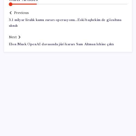
Previous
3.1 milyar liralık kamu zararı operasyonu…Eski başhekim de gözaltına
alındı
Next
Elon Musk OpenAI davasında jüri kararı Sam Altman lehine çıktı
SON YAZILAR
Honor Yeni Logosu ve Dare to Be Sloganıyla
Büyüyor