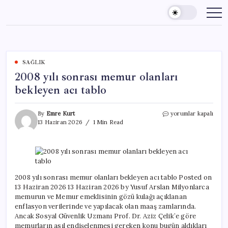
Skip
to
content
SAĞLIK
2008 yılı sonrası memur olanları
bekleyen acı tablo
2008
By
Emre Kurt
yorumlar kapalı
yılı
13 Haziran 2026
1 Min Read
sonrası
memur
olanları
bekleyen
acı
tablo
2008 yılı sonrası memur olanları bekleyen acı tablo Posted on
için
13 Haziran 2026 13 Haziran 2026 by Yusuf Arslan Milyonlarca
memurun ve Memur emeklisinin gözü kulağı açıklanan
enflasyon verilerinde ve yapılacak olan maaş zamlarında.
Ancak Sosyal Güvenlik Uzmanı Prof. Dr. Aziz Çelik’e göre
memurların asıl endişelenmesi gereken konu bugün aldıkları