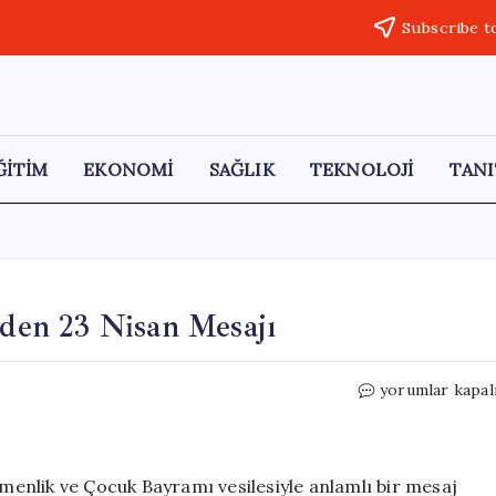
Subscribe t
ĞİTİM
EKONOMİ
SAĞLIK
TEKNOLOJİ
TANI
’den 23 Nisan Mesajı
Bilecik
yorumlar kapal
Valisi
Faik
Oktay
Sözer’den
emenlik ve Çocuk Bayramı vesilesiyle anlamlı bir mesaj