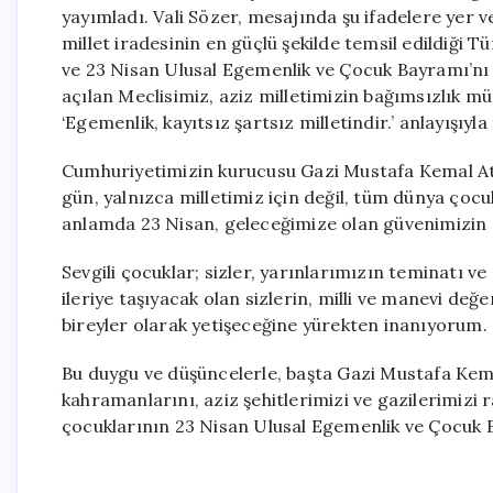
yayımladı. Vali Sözer, mesajında şu ifadelere yer v
millet iradesinin en güçlü şekilde temsil edildiği T
ve 23 Nisan Ulusal Egemenlik ve Çocuk Bayramı’nı 
açılan Meclisimiz, aziz milletimizin bağımsızlık mü
‘Egemenlik, kayıtsız şartsız milletindir.’ anlayışıyla
Cumhuriyetimizin kurucusu Gazi Mustafa Kemal Ata
gün, yalnızca milletimiz için değil, tüm dünya çocuk
anlamda 23 Nisan, geleceğimize olan güvenimizin 
Sevgili çocuklar; sizler, yarınlarımızın teminatı v
ileriye taşıyacak olan sizlerin, milli ve manevi değ
bireyler olarak yetişeceğine yürekten inanıyorum. 
Bu duygu ve düşüncelerle, başta Gazi Mustafa Kem
kahramanlarını, aziz şehitlerimizi ve gazilerimizi
çocuklarının 23 Nisan Ulusal Egemenlik ve Çocuk B