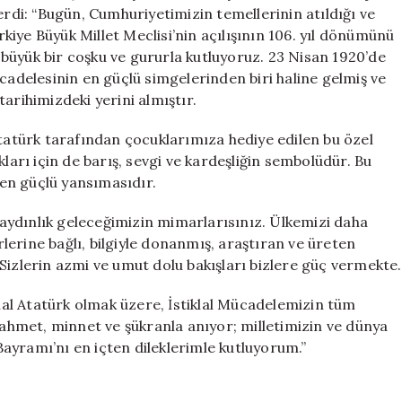
23
erdi: “Bugün, Cumhuriyetimizin temellerinin atıldığı ve
Nisan
ürkiye Büyük Millet Meclisi’nin açılışının 106. yıl dönümünü
Mesajı
büyük bir coşku ve gururla kutluyoruz. 23 Nisan 1920’de
için
cadelesinin en güçlü simgelerinden biri haline gelmiş ve
 tarihimizdeki yerini almıştır.
türk tarafından çocuklarımıza hediye edilen bu özel
ları için de barış, sevgi ve kardeşliğin sembolüdür. Bu
en güçlü yansımasıdır.
e aydınlık geleceğimizin mimarlarısınız. Ülkemizi daha
erlerine bağlı, bilgiyle donanmış, araştıran ve üreten
Sizlerin azmi ve umut dolu bakışları bizlere güç vermekte.
al Atatürk olmak üzere, İstiklal Mücadelemizin tüm
 rahmet, minnet ve şükranla anıyor; milletimizin ve dünya
ayramı’nı en içten dileklerimle kutluyorum.”