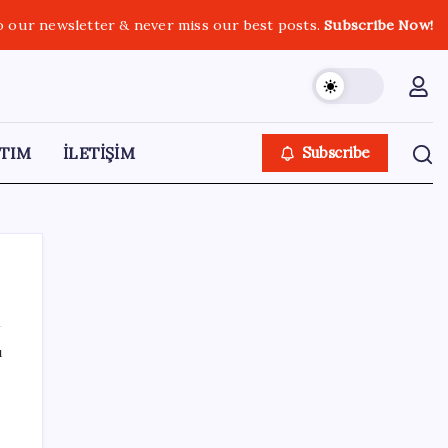
o our newsletter & never miss our best posts.
Subscribe Now!
TIM
İLETİŞİM
Subscribe
ı
SON YAZILAR
Android 17 bazı Galaxy modelleri için veda
güncellemesi olacak