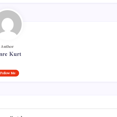
Author
re Kurt
Follow Me