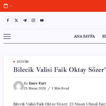
Skip
-
to
content
https://www.facebook.com/
https://twitter.com/
https://t.me/
https://www.instagram.com/
https://youtube.com/
ANA SAYFA
E
EĞITIM
Bilecik Valisi Faik Oktay Sözer
By
Emre Kurt
25 Nisan 2026
1 Min Read
Bilecik Valisi Faik Oktay Sözer, 23 Nisan Ulusal Eg