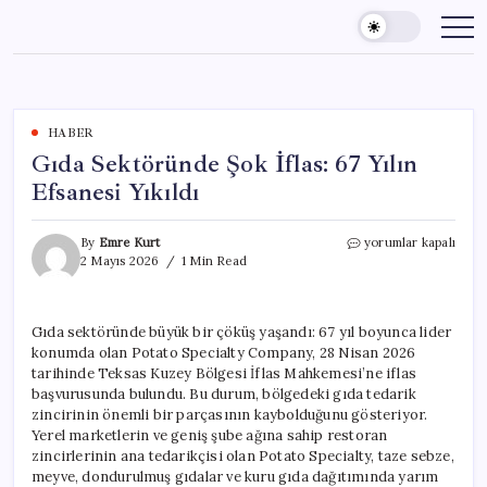
Skip
to
content
HABER
Gıda Sektöründe Şok İflas: 67 Yılın
Efsanesi Yıkıldı
Gıda
By
Emre Kurt
yorumlar kapalı
Sektöründe
2 Mayıs 2026
1 Min Read
Şok
İflas:
67
Gıda sektöründe büyük bir çöküş yaşandı: 67 yıl boyunca lider
Yılın
konumda olan Potato Specialty Company, 28 Nisan 2026
Efsanesi
Yıkıldı
tarihinde Teksas Kuzey Bölgesi İflas Mahkemesi’ne iflas
için
başvurusunda bulundu. Bu durum, bölgedeki gıda tedarik
zincirinin önemli bir parçasının kaybolduğunu gösteriyor.
Yerel marketlerin ve geniş şube ağına sahip restoran
zincirlerinin ana tedarikçisi olan Potato Specialty, taze sebze,
meyve, dondurulmuş gıdalar ve kuru gıda dağıtımında yarım