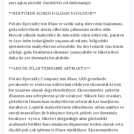
asrı aşkın süredir önemli bir rol üstlenmişti.
**SEKTÖRDE KORKU DALGASI YAYILIYOR**
Potato Specialty’nin iflası ve varlık satış sürecinin başlaması,
gıda sektöründe alarm zillerinin çalmasına neden oldu.
Mevcut yüksek maliyetler ile mücadele eden sektörde, patates
ve taze ürün tedariğinde yaşanacak sıkıntı, bölgedeki
işletmelerin maliyetlerini artırabilir. Bu dev tedarik zincirinin
çöküşü, gıda fiyatlarına olumsuz yansıyabilir ve tüketicileri
daha da zor durumda bırakabilir.
**ABD’DE İFLAS TENDANSI ARTMAKTA**
Potato Specialty Company’nin iflası, ABD genelinde
perakende ve restoran sektörünü etkileyen ekonomik krizin
bir uzantısı olarak değerlendiriliyor. Ekonomistler, şirketin
iflasının ana sebeplerini şöyle sıralıyor: Yüksek faiz oranları,
şirketlerin finansman maliyetlerini artırarak kar marjlarını
daraltıyor. Lojistik maliyetlerinin yükselmesi, artan nakliye ve
enerji masrafları ile birleşince birçok şirketi zor durumda
bırakıyor. Ayrıca, tüketici durgunluğu alım gücündeki
azalmayla birlikte harcamaların düşmesine neden olarak orta
ölçekli pek çok işletmeyi iflasa sürüklüyor. Ekonomistlerin