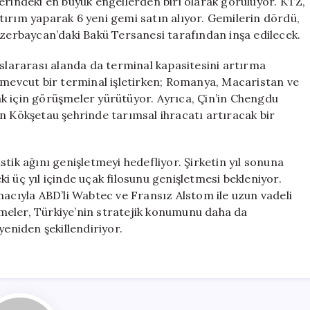
erindeki en büyük engellerden biri olarak görülüyor. KTZ,
tırım yaparak 6 yeni gemi satın alıyor. Gemilerin dördü,
Azerbaycan’daki Bakü Tersanesi tarafından inşa edilecek.
uslararası alanda da terminal kapasitesini artırma
a mevcut bir terminal işletirken; Romanya, Macaristan ve
k için görüşmeler yürütüyor. Ayrıca, Çin’in Chengdu
n Kökşetau şehrinde tarımsal ihracatı artıracak bir
tik ağını genişletmeyi hedefliyor. Şirketin yıl sonuna
 üç yıl içinde uçak filosunu genişletmesi bekleniyor.
macıyla ABD’li Wabtec ve Fransız Alstom ile uzun vadeli
meler, Türkiye’nin stratejik konumunu daha da
yeniden şekillendiriyor.