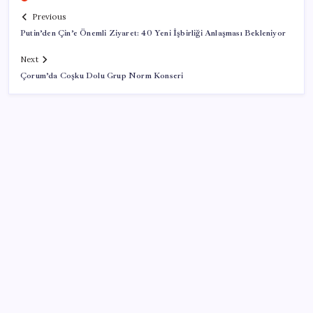
Previous
Putin’den Çin’e Önemli Ziyaret: 40 Yeni İşbirliği Anlaşması Bekleniyor
Next
Çorum’da Coşku Dolu Grup Norm Konseri
SON YAZILAR
KOBİ’ler için akıllı üretim üssü
Android 17 bazı Galaxy modelleri için veda
güncellemesi olacak