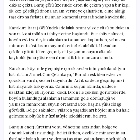
dikkat çekti. Baraj gölü üzerinde dron ile çekim yapan bir kişi,
ilk kez gördüğü drona anlam vermeye çalışırken, eline aldığı
taşı drona fırlattı. Bu anlar, kameralar tarafından kaydedildi.
Karakurt Baraj Gölü’ndeki doluluk oranı yüzde yüzü bulduktan
sonra, kontrollü su tahliyelerine başlandı. Bu tahliye süreci,
köyün eski yerleşim alanlarını tamamen kaplarken, yalnızca
minarenin üst kısmı suyun üzerinde kalabildi. Havadan
çekilen görüntüler, geçmişteki yaşamın suyun altında
kaybolduğunu gösteren dramatik bir manzara sundu.
Karakurt köyünde geçmişte çocuk seslerinin yankılandığını
hatırlatan Ahmet Can Çetinkaya, “Burada eskiden evler ve
çocuklar vardı, sesleri duyulurdu. Artık sadece geçmişimizi
hatırlayarak bakıyoruz. Camimiz suyun altında, sadece
uzaktan izleyebiliyoruz,” dedi. Dron ile çekilen görüntülerde,
köyün bulunduğu alanların tamamen göle dönüştüğü ve
yalnızca minarenin suyun ortasında tek başına yükseldiği
görüldü. Bölge sakinleri, yıllarca yaşadıkları köylerinin bu hale
gelmesini büyük bir üzüntüyle izlediklerini belirtti.
Barajın enerji üretimi ve su yönetimi açısından bölgeye
önemli katkılar sunduğu belirtilirken, özellikle minarenin su
üstünde kalan kısmı ve drona taş atan vatandaşın görüntüsü