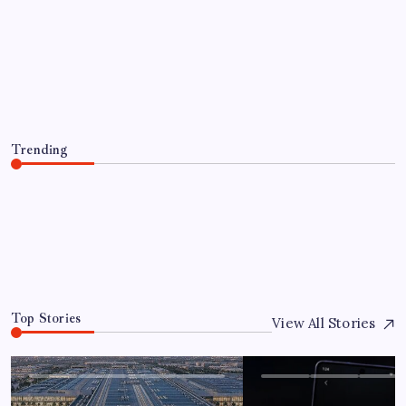
EĞITIM
KOBİ’ler için akıllı üretim üssü
By
Emre Kurt
8 Ağustos 2026
Trending
KOBİ’ler için akıllı üretim üssü
8 Ağustos 2026
0
Top Stories
View All Stories