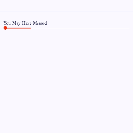
Teknoloji
You May Have Missed
EĞITIM
KOBİ’ler için akıllı üretim üssü
By
Emre Kurt