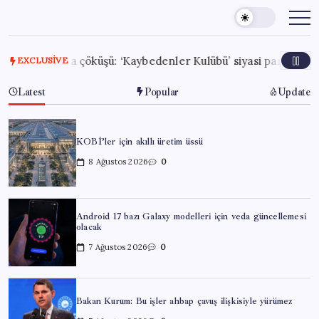
Skip
to
content
i borsa çöküşü: ‘Kaybedenler Kulübü’ siyasi parti kuruyor!
EXCLUSIVE
Latest
Popular
Update
KOBİ’ler için akıllı üretim üssü
8 Ağustos 2026
0
Android 17 bazı Galaxy modelleri için veda güncellemesi
olacak
7 Ağustos 2026
0
Bakan Kurum: Bu işler ahbap çavuş ilişkisiyle yürümez