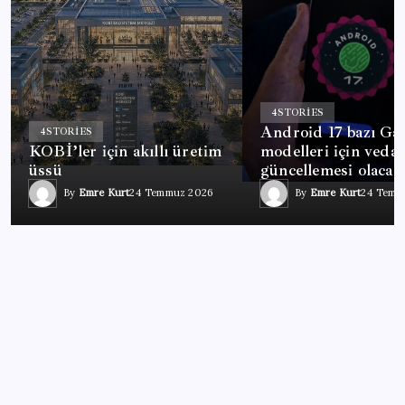
4
STORIES
Android 17 bazı Ga
4
STORIES
KOBİ’ler için akıllı üretim
modelleri için veda
üssü
güncellemesi olacak
By
Emre Kurt
24 Temmuz 2026
By
Emre Kurt
24 Temm