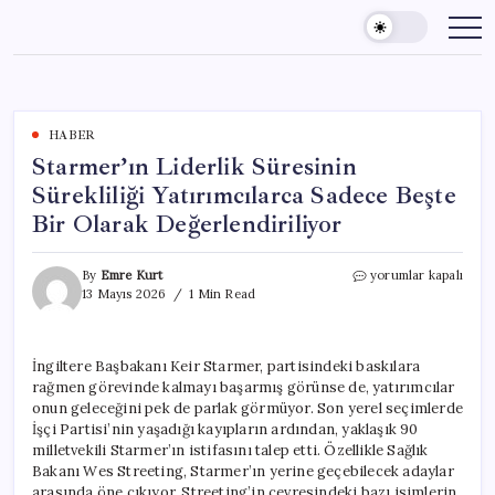
Skip
to
content
HABER
Starmer’ın Liderlik Süresinin
Sürekliliği Yatırımcılarca Sadece Beşte
Bir Olarak Değerlendiriliyor
Starmer’ın
By
Emre Kurt
yorumlar kapalı
Liderlik
13 Mayıs 2026
1 Min Read
Süresinin
Sürekliliği
Yatırımcılarca
İngiltere Başbakanı Keir Starmer, partisindeki baskılara
Sadece
rağmen görevinde kalmayı başarmış görünse de, yatırımcılar
Beşte
Bir
onun geleceğini pek de parlak görmüyor. Son yerel seçimlerde
Olarak
İşçi Partisi’nin yaşadığı kayıpların ardından, yaklaşık 90
Değerlendiriliyor
milletvekili Starmer’ın istifasını talep etti. Özellikle Sağlık
için
Bakanı Wes Streeting, Starmer’ın yerine geçebilecek adaylar
arasında öne çıkıyor. Streeting’in çevresindeki bazı isimlerin,