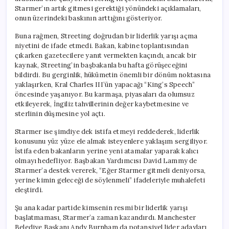
Starmer’ın artık gitmesi gerektiği yönündeki açıklamaları,
onun üzerindeki baskının arttığını gösteriyor.
Buna rağmen, Streeting doğrudan bir liderlik yarışı açma
niyetini de ifade etmedi. Bakan, kabine toplantısından
çıkarken gazetecilere yanıt vermekten kaçındı, ancak bir
kaynak, Streeting’in başbakanla bu hafta görüşeceğini
bildirdi. Bu gerginlik, hükümetin önemli bir dönüm noktasına
yaklaşırken, Kral Charles III’ün yapacağı “King’s Speech”
öncesinde yaşanıyor. Bu karmaşa, piyasaları da olumsuz
etkileyerek, İngiliz tahvillerinin değer kaybetmesine ve
sterlinin düşmesine yol açtı.
Starmer ise şimdiye dek istifa etmeyi reddederek, liderlik
konusunu yüz yüze ele almak isteyenlere yaklaşım sergiliyor.
İstifa eden bakanların yerine yeni atamalar yaparak kalıcı
olmayı hedefliyor. Başbakan Yardımcısı David Lammy de
Starmer’a destek vererek, “Eğer Starmer gitmeli deniyorsa,
yerine kimin geleceği de söylenmeli” ifadeleriyle muhalefeti
eleştirdi.
Şu ana kadar partide kimsenin resmi bir liderlik yarışı
başlatmaması, Starmer’a zaman kazandırdı. Manchester
Belediye Başkanı Andy Burnham da potansiyel lider adayları