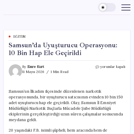
Skip
to
content
EĞITIM
Samsun’da Uyuşturucu Operasyonu:
10 Bin Hap Ele Geçirildi
Samsun’da
By
Emre Kurt
yorumlar kapalı
Uyuşturucu
11 Mayıs 2026
1 Min Read
Operasyonu:
10
Bin
Samsun’un İlkadım ilçesinde düzenlenen narkotik
Hap
operasyonunda, bir uyuşturucu satıcısının evinden 10 bin 150
Ele
Geçirildi
adet uyuşturucu hap ele geçirildi. Olay, Samsun İl Emniyet
için
Müdürlüğü Narkotik Suçlarla Mücadele Şube Müdürlüğü
ekiplerinin gerçekleştirdiği uzun süren çalışmalar sonucunda
meydana geldi.
20 yaşındaki F.B. isimli şüpheli, hem aracında hem de