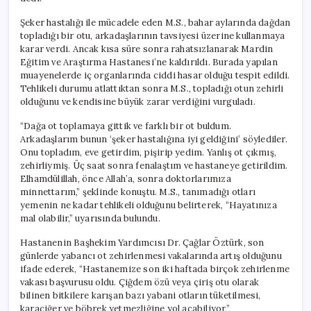
Şeker hastalığı ile mücadele eden M.S., bahar aylarında dağdan
topladığı bir otu, arkadaşlarının tavsiyesi üzerine kullanmaya
karar verdi. Ancak kısa süre sonra rahatsızlanarak Mardin
Eğitim ve Araştırma Hastanesi’ne kaldırıldı. Burada yapılan
muayenelerde iç organlarında ciddi hasar olduğu tespit edildi.
Tehlikeli durumu atlattıktan sonra M.S., topladığı otun zehirli
olduğunu ve kendisine büyük zarar verdiğini vurguladı.
“Dağa ot toplamaya gittik ve farklı bir ot buldum.
Arkadaşlarım bunun ‘şeker hastalığına iyi geldiğini’ söylediler.
Onu topladım, eve getirdim, pişirip yedim. Yanlış ot çıkmış,
zehirliymiş. Üç saat sonra fenalaştım ve hastaneye getirildim.
Elhamdülillah, önce Allah’a, sonra doktorlarımıza
minnettarım,” şeklinde konuştu. M.S., tanımadığı otları
yemenin ne kadar tehlikeli olduğunu belirterek, “Hayatınıza
mal olabilir,” uyarısında bulundu.
Hastanenin Başhekim Yardımcısı Dr. Çağlar Öztürk, son
günlerde yabancı ot zehirlenmesi vakalarında artış olduğunu
ifade ederek, “Hastanemize son iki haftada birçok zehirlenme
vakası başvurusu oldu. Çiğdem özü veya çiriş otu olarak
bilinen bitkilere karışan bazı yabani otların tüketilmesi,
karaciğer ve böbrek yetmezliğine yol açabiliyor,”