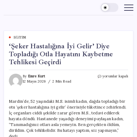
Skip
to
content
EĞITIM
‘Şeker Hastalığına İyi Gelir’ Diye
Topladığı Otla Hayatını Kaybetme
Tehlikesi Geçirdi
‘Şeker
By
Emre Kurt
yorumlar kapalı
Hastalığına
12 Mayıs 2026
2 Min Read
İyi
Gelir’
Diye
Mardin’de, 52 yaşındaki M.S. isimli kadın, dağda topladığı bir
Topladığı
otu ‘şeker hastalığına iyi gelir’ önerisiyle tüketince zehirlendi.
Otla
Hayatını
İç organları ciddi şekilde zarar gören M.S., tedavi edilerek
Kaybetme
hayata döndü. Hastanede yaşadığı deneyimi paylaşan kadın,
Tehlikesi
“Tanımadığınız otları asla yemeyin. Ben gerçekten öldüm,
Geçirdi
dirildim. Çok tehlikelidir. Bu hatayı yaptım, siz yapmayın,”
için
dedi.