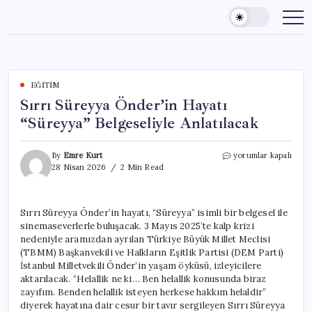
Skip
to
content
EĞITIM
Sırrı Süreyya Önder’in Hayatı
“Süreyya” Belgeseliyle Anlatılacak
Sırrı
By
Emre Kurt
yorumlar kapalı
Süreyya
28 Nisan 2026
2 Min Read
Önder’in
Hayatı
“Süreyya”
Sırrı Süreyya Önder’in hayatı, “Süreyya” isimli bir belgesel ile
Belgeseliyle
sinemaseverlerle buluşacak. 3 Mayıs 2025’te kalp krizi
Anlatılacak
için
nedeniyle aramızdan ayrılan Türkiye Büyük Millet Meclisi
(TBMM) Başkanvekili ve Halkların Eşitlik Partisi (DEM Parti)
İstanbul Milletvekili Önder’in yaşam öyküsü, izleyicilere
aktarılacak. “Helallik ne ki… Ben helallik konusunda biraz
zayıfım. Benden helallik isteyen herkese hakkım helaldir”
diyerek hayatına dair cesur bir tavır sergileyen Sırrı Süreyya