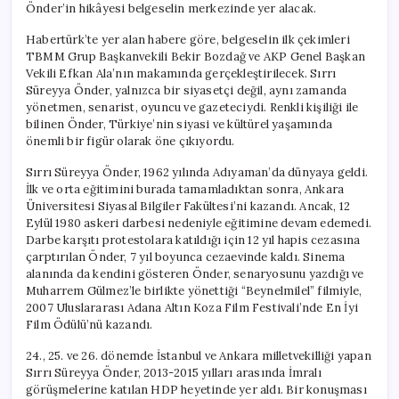
Önder’in hikâyesi belgeselin merkezinde yer alacak.
Habertürk’te yer alan habere göre, belgeselin ilk çekimleri
TBMM Grup Başkanvekili Bekir Bozdağ ve AKP Genel Başkan
Vekili Efkan Ala’nın makamında gerçekleştirilecek. Sırrı
Süreyya Önder, yalnızca bir siyasetçi değil, aynı zamanda
yönetmen, senarist, oyuncu ve gazeteciydi. Renkli kişiliği ile
bilinen Önder, Türkiye’nin siyasi ve kültürel yaşamında
önemli bir figür olarak öne çıkıyordu.
Sırrı Süreyya Önder, 1962 yılında Adıyaman’da dünyaya geldi.
İlk ve orta eğitimini burada tamamladıktan sonra, Ankara
Üniversitesi Siyasal Bilgiler Fakültesi’ni kazandı. Ancak, 12
Eylül 1980 askeri darbesi nedeniyle eğitimine devam edemedi.
Darbe karşıtı protestolara katıldığı için 12 yıl hapis cezasına
çarptırılan Önder, 7 yıl boyunca cezaevinde kaldı. Sinema
alanında da kendini gösteren Önder, senaryosunu yazdığı ve
Muharrem Gülmez’le birlikte yönettiği “Beynelmilel” filmiyle,
2007 Uluslararası Adana Altın Koza Film Festivali’nde En İyi
Film Ödülü’nü kazandı.
24., 25. ve 26. dönemde İstanbul ve Ankara milletvekilliği yapan
Sırrı Süreyya Önder, 2013-2015 yılları arasında İmralı
görüşmelerine katılan HDP heyetinde yer aldı. Bir konuşması