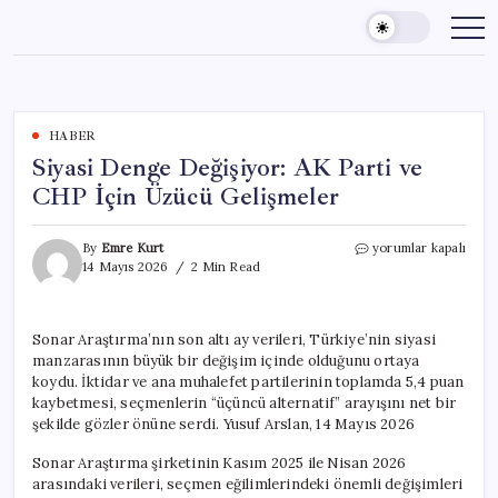
Skip
to
content
HABER
Siyasi Denge Değişiyor: AK Parti ve
CHP İçin Üzücü Gelişmeler
Siyasi
By
Emre Kurt
yorumlar kapalı
Denge
14 Mayıs 2026
2 Min Read
Değişiyor:
AK
Parti
Sonar Araştırma’nın son altı ay verileri, Türkiye’nin siyasi
ve
manzarasının büyük bir değişim içinde olduğunu ortaya
CHP
İçin
koydu. İktidar ve ana muhalefet partilerinin toplamda 5,4 puan
Üzücü
kaybetmesi, seçmenlerin “üçüncü alternatif” arayışını net bir
Gelişmeler
şekilde gözler önüne serdi. Yusuf Arslan, 14 Mayıs 2026
için
Sonar Araştırma şirketinin Kasım 2025 ile Nisan 2026
arasındaki verileri, seçmen eğilimlerindeki önemli değişimleri