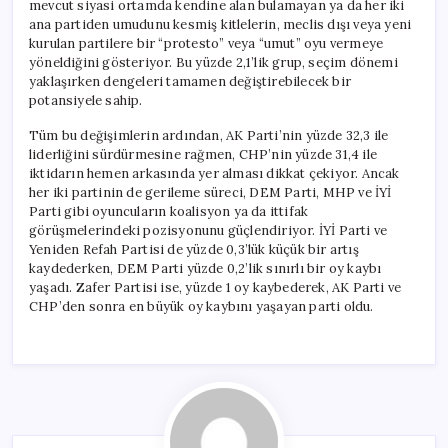
mevcut siyasi ortamda kendine alan bulamayan ya da her iki
ana partiden umudunu kesmiş kitlelerin, meclis dışı veya yeni
kurulan partilere bir “protesto” veya “umut” oyu vermeye
yöneldiğini gösteriyor. Bu yüzde 2,1’lik grup, seçim dönemi
yaklaşırken dengeleri tamamen değiştirebilecek bir
potansiyele sahip.
Tüm bu değişimlerin ardından, AK Parti’nin yüzde 32,3 ile
liderliğini sürdürmesine rağmen, CHP’nin yüzde 31,4 ile
iktidarın hemen arkasında yer alması dikkat çekiyor. Ancak
her iki partinin de gerileme süreci, DEM Parti, MHP ve İYİ
Parti gibi oyuncuların koalisyon ya da ittifak
görüşmelerindeki pozisyonunu güçlendiriyor. İYİ Parti ve
Yeniden Refah Partisi de yüzde 0,3’lük küçük bir artış
kaydederken, DEM Parti yüzde 0,2’lik sınırlı bir oy kaybı
yaşadı. Zafer Partisi ise, yüzde 1 oy kaybederek, AK Parti ve
CHP’den sonra en büyük oy kaybını yaşayan parti oldu.