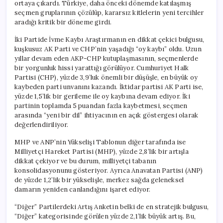
ortaya çıkardı. Türkiye, daha önceki dönemde katılaşmış
seçmen gruplarının çözülüp, kararsız kitlelerin yeni tercihler
aradığı kritik bir döneme girdi.
İki Partide İvme Kaybı Araştırmanın en dikkat çekici bulgusu,
kuşkusuz AK Parti ve CHP’nin yaşadığı “oy kaybı” oldu. Uzun
yıllar devam eden AKP-CHP kutuplaşmasının, seçmenlerde
bir yorgunluk hissi yarattığı görülüyor. Cumhuriyet Halk
Partisi (CHP), yüzde 3,9’luk önemli bir düşüşle, en büyük oy
kaybeden parti unvanını kazandı. İktidar partisi AK Parti ise,
yüzde 1,5’lik bir gerileme ile oy kaybına devam ediyor. İki
partinin toplamda 5 puandan fazla kaybetmesi, seçmen
arasında “yeni bir dil” ihtiyacının en açık göstergesi olarak
değerlendiriliyor.
MHP ve ANP’nin Yükselişi Tablonun diğer tarafında ise
Milliyetçi Hareket Partisi (MHP), yüzde 2,8’lik bir artışla
dikkat çekiyor ve bu durum, milliyetçi tabanın
konsolidasyonunu gösteriyor. Ayrıca Anavatan Partisi (ANP)
de yüzde 1,2’lik bir yükselişle, merkez sağda geleneksel
damarın yeniden canlandığını işaret ediyor.
“Diğer” Partilerdeki Artış Anketin belki de en stratejik bulgusu,
“Diğer” kategorisinde görülen yüzde 2,1’lik büyük artış. Bu,