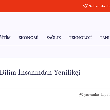
Subscribe t
ĞİTİM
EKONOMİ
SAĞLIK
TEKNOLOJİ
TANI
Bilim İnsanından Yenilikçi
Ay’dan
yorumlar kapal
İnşaat
Malzemesi:
Türk