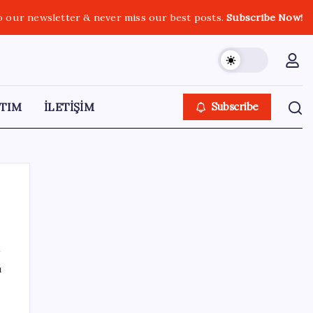
o our newsletter & never miss our best posts.
Subscribe Now!
TIM
İLETİŞİM
Subscribe
SON YAZILAR
ı
Honor Yeni Logosu ve Dare to Be
Sloganıyla Büyüyor