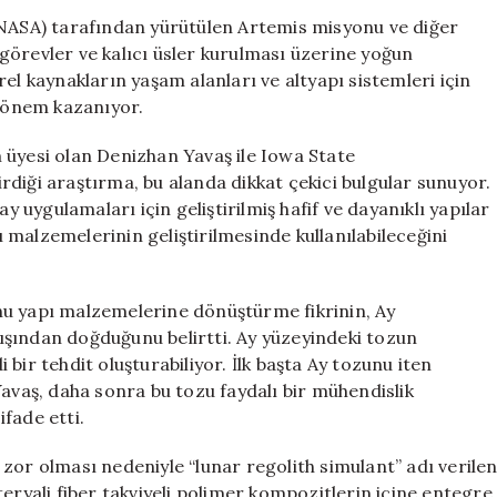
Bilim
(NASA) tarafından yürütülen Artemis misyonu ve diğer
İnsanından
görevler ve kalıcı üsler kurulması üzerine yoğun
Yenilikçi
el kaynakların yaşam alanları ve altyapı sistemleri için
Araştırma
k önem kazanıyor.
için
 üyesi olan Denizhan Yavaş ile Iowa State
diği araştırma, bu alanda dikkat çekici bulgular sunuyor.
y uygulamaları için geliştirilmiş hafif ve dayanıklı yapılar
malzemelerinin geliştirilmesinde kullanılabileceğini
nu yapı malzemelerine dönüştürme fikrinin, Ay
ışından doğduğunu belirtti. Ay yüzeyindeki tozun
i bir tehdit oluşturabiliyor. İlk başta Ay tozunu iten
Yavaş, daha sonra bu tozu faydalı bir mühendislik
fade etti.
zor olması nedeniyle “lunar regolith simulant” adı verile
eryali fiber takviyeli polimer kompozitlerin içine entegre