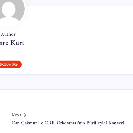
Author
re Kurt
Follow Me
Next
Can Çakmur ile CRR Orkestrası’nın Büyüleyici Konseri