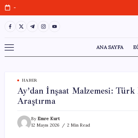
Skip
-
to
content
https://www.facebook.com/
https://twitter.com/
https://t.me/
https://www.instagram.com/
https://youtube.com/
ANA SAYFA
E
HABER
Ay’dan İnşaat Malzemesi: Türk 
Araştırma
By
Emre Kurt
12 Mayıs 2026
2 Min Read