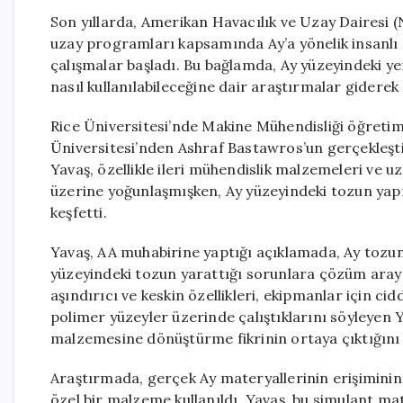
Son yıllarda, Amerikan Havacılık ve Uzay Dairesi 
uzay programları kapsamında Ay’a yönelik insanlı 
çalışmalar başladı. Bu bağlamda, Ay yüzeyindeki yer
nasıl kullanılabileceğine dair araştırmalar gidere
Rice Üniversitesi’nde Makine Mühendisliği öğretim
Üniversitesi’nden Ashraf Bastawros’un gerçekleştir
Yavaş, özellikle ileri mühendislik malzemeleri ve uza
üzerine yoğunlaşmışken, Ay yüzeyindeki tozun yapı 
keşfetti.
Yavaş, AA muhabirine yaptığı açıklamada, Ay tozu
yüzeyindeki tozun yarattığı sorunlara çözüm aray
aşındırıcı ve keskin özellikleri, ekipmanlar için cidd
polimer yüzeyler üzerinde çalıştıklarını söyleyen 
malzemesine dönüştürme fikrinin ortaya çıktığını i
Araştırmada, gerçek Ay materyallerinin erişiminin 
özel bir malzeme kullanıldı. Yavaş, bu simulant mat