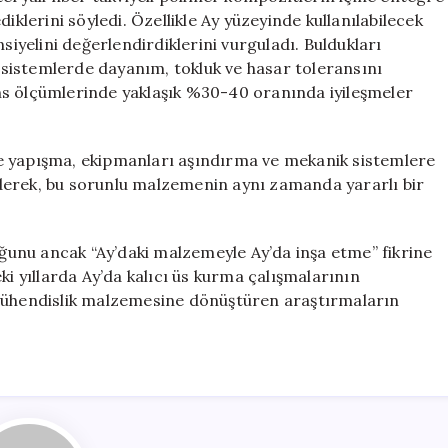
erini söyledi. Özellikle Ay yüzeyinde kullanılabilecek
siyelini değerlendirdiklerini vurguladı. Buldukları
sistemlerde dayanım, tokluk ve hasar toleransını
ns ölçümlerinde yaklaşık %30-40 oranında iyileşmeler
e yapışma, ekipmanları aşındırma ve mekanik sistemlere
derek, bu sorunlu malzemenin aynı zamanda yararlı bir
unu ancak “Ay’daki malzemeyle Ay’da inşa etme” fikrine
ki yıllarda Ay’da kalıcı üs kurma çalışmalarının
 mühendislik malzemesine dönüştüren araştırmaların