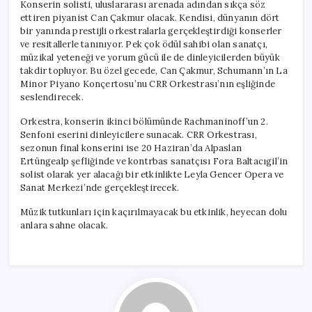
Konserin solisti, uluslararası arenada adından sıkça söz
ettiren piyanist Can Çakmur olacak. Kendisi, dünyanın dört
bir yanında prestijli orkestralarla gerçekleştirdiği konserler
ve resitallerle tanınıyor. Pek çok ödül sahibi olan sanatçı,
müzikal yeteneği ve yorum gücü ile de dinleyicilerden büyük
takdir topluyor. Bu özel gecede, Can Çakmur, Schumann’ın La
Minor Piyano Konçertosu’nu CRR Orkestrası’nın eşliğinde
seslendirecek.
Orkestra, konserin ikinci bölümünde Rachmaninoff’un 2.
Senfoni eserini dinleyicilere sunacak. CRR Orkestrası,
sezonun final konserini ise 20 Haziran’da Alpaslan
Ertüngealp şefliğinde ve kontrbas sanatçısı Fora Baltacıgil’in
solist olarak yer alacağı bir etkinlikte Leyla Gencer Opera ve
Sanat Merkezi’nde gerçekleştirecek.
Müzik tutkunları için kaçırılmayacak bu etkinlik, heyecan dolu
anlara sahne olacak.