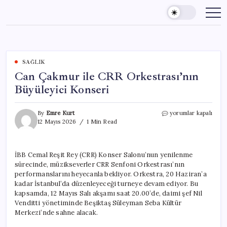
Skip
to
content
SAĞLIK
Can Çakmur ile CRR Orkestrası’nın
Büyüleyici Konseri
Can
By
Emre Kurt
yorumlar kapalı
Çakmur
12 Mayıs 2026
1 Min Read
ile
CRR
Orkestrası’nın
İBB Cemal Reşit Rey (CRR) Konser Salonu’nun yenilenme
Büyüleyici
sürecinde, müzikseverler CRR Senfoni Orkestrası’nın
Konseri
için
performanslarını heyecanla bekliyor. Orkestra, 20 Haziran’a
kadar İstanbul’da düzenleyeceği turneye devam ediyor. Bu
kapsamda, 12 Mayıs Salı akşamı saat 20.00’de, daimi şef Nil
Venditti yönetiminde Beşiktaş Süleyman Seba Kültür
Merkezi’nde sahne alacak.