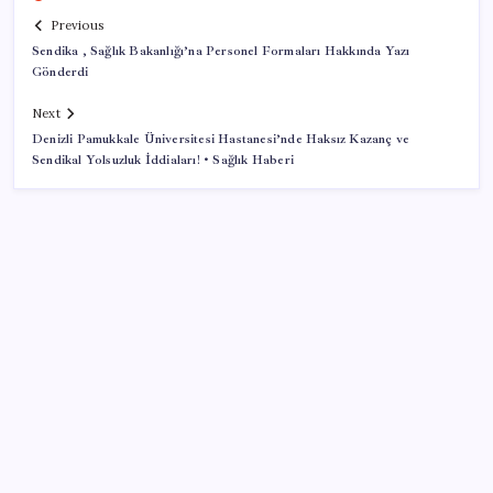
Previous
Sendika , Sağlık Bakanlığı’na Personel Formaları Hakkında Yazı
Gönderdi
Next
Denizli Pamukkale Üniversitesi Hastanesi’nde Haksız Kazanç ve
Sendikal Yolsuzluk İddiaları! • Sağlık Haberi
SON YAZILAR
KOBİ’ler için akıllı üretim üssü
Android 17 bazı Galaxy modelleri için veda