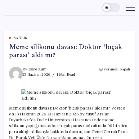
Skip
to
content
SAĞLIK
Meme silikonu davası: Doktor ‘bıçak
parası’ aldı mı?
Meme
By
Emre Kurt
yorumlar kapalı
silikonu
13 Haziran 2026
1 Min Read
davası:
Doktor
‘bıçak
parası’
aldı
mı?
Meme silikonu davası: Doktor ‘bıçak parası’ aldı mı? Posted
için
on 13 Haziran 2026 13 Haziran 2026 by Yusuf Arslan
Diyarbakır’da Dicle Üniversitesi Hastanesi’nde meme
silikonu yaptığı hastadan ‘bıçak parası’ adı altında 90 bin lira
para aldığı iddiasıyla hakkında dava açılan Genel Cerrah Prof.
Dr. Burak Veli Ülger’in yargılanmasına ağır ceza