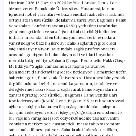
Haziran 2026 13 Haziran 2026 by Yusuf Arslan Denizli’de
Sağlık
hizmet veren Pamukkale Üniversitesi Hastanesi, kurum
Haberi
içindeki nöbet yazımları ve bazı sendikal faaliyetler hakkında
için
ortaya atılan usulsüzlük iddialarıyla sarsılıyor. Bağımsız Kamu
Sendikaları Konfederasyonu (KASK) yetkilileri tarafından
gündeme getirilen ve savcılığa intikal ettirildiği belirtilen
iddialar arasında; fiilen tutulmayan mesailerin evraklara
yansıtıldığı ve bazı kişilere ayrıcalık sağlandığı gibi ciddi
suçlamalar yer alıyor . Kurumdaki sağlık profesyonelleri
arasında geniş yankı bulan olayın adli ve idari boyutları
merakla takip ediliyor.Sahada Çalışan Personelin Hakkı Gasp
Mı Ediliyor?Sağlık camiasında tartışma yaratan bu
gelişmelere dair detaylar giderek netleşiyor. Hemşireler.net’in
haberine göre, Pamukkale Üniversitesi Hastanesi bünyesinde
örgütlü bulunan belirli bir sendika yapısının, kendi üye ve
delegelerine haksız kazanç sağlayarak kamu kaynaklarını
zarara uğrattığı öne sürüldü . Bağımsız Kamu Sendikaları
Konfederasyonu (KASK) Genel Başkanı Y.Ş. tarafından sosyal
ağlar aracılığıyla kamuoyu ile paylaşılan iddialar, çalışma
barışını zedeleyen ve idari işleyişe gölge düşüren sistematik
bir yapının varlığına işaret ediyor.Gündeme taşınan vahim
konuların merkezinde, hastanedeki mesai takip sisteminin
suistimal edilmesi yatıyor . Sahada aktif olarak ter döken,
uykusuz kalarak şifa dağıtan personelin hakkının dolaylı