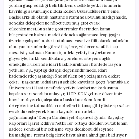
yoldan gasp edildiği belirtilirken, özellikle yetkili isimlerin
kayrıldığı savunuluyor.İddia Edilen Usulsüzlüklerin Temel
Başlıkları:Fiili olarak hastane ortamında bulunulmadığı halde,
sendika delegelerine nöbet tutulmuş gibi evrak
düzenlenmesi.Bu sahte gösterimler üzerinden kamu
bütçesinden haksız maddi ödenek sağlanması.İcap (çağrı
üzerine çalışma) nöbeti tutulması yasal ve fiili olarak mümkün
olmayan birimlerde görevli kişilere, yüzlerce saatlik icap
mesaisi yazılması.Kurum içindeki yetkiyi kaybetmeme
gayesiyle, farklı sendikalara yönelmek isteyen sağlık
emekçileri üzerinde idari baskı kurulması.Konfederasyon
yetkilisi Y.Ş., yaptığı detaylı değerlendirmede, idari
kademelerde yaşandığı öne sürülen bu yozlaşmaya dikkat
çekti . Başkanın iddiaları şu şekilde kayıtlara geçti:“Pamukkale
Üniversitesi Hastanesi’nde yetkiyi kaybetme korkusuna
kapılan sarı sendika anlayışı; ‘HEP-SEN gelirse düzenimiz
bozulur’ diyerek çalışanlara baskı kurarken, kendi
delegelerine tutmadıkları nöbetleri tutmuş gibi gösterip sahte
evrak düzenleyerek kamu kaynaklarını adeta
yağmalamıştır.”Dosya Cumhuriyet Başsavcılığında: Sayıştay
Raporları İşaret EdiliyorYetkililer, ortaya dökülen bu tablonun
sadece sendikal bir çekişme veya dedikodu düzeyinde
kalmadığını, resmi belgelerle kayıt altına alındığını bildiriyor .