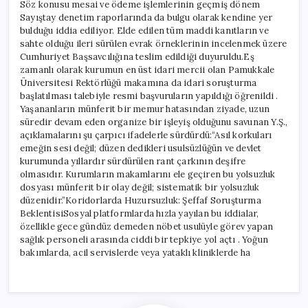
Söz konusu mesai ve ödeme işlemlerinin geçmiş dönem
Sayıştay denetim raporlarında da bulgu olarak kendine yer
bulduğu iddia ediliyor. Elde edilen tüm maddi kanıtların ve
sahte olduğu ileri sürülen evrak örneklerinin incelenmek üzere
Cumhuriyet Başsavcılığına teslim edildiği duyuruldu.Eş
zamanlı olarak kurumun en üst idari mercii olan Pamukkale
Üniversitesi Rektörlüğü makamına da idari soruşturma
başlatılması talebiyle resmi başvuruların yapıldığı öğrenildi .
Yaşananların münferit bir memur hatasından ziyade, uzun
süredir devam eden organize bir işleyiş olduğunu savunan Y.Ş.,
açıklamalarını şu çarpıcı ifadelerle sürdürdü:“Asıl korkuları
emeğin sesi değil; düzen dedikleri usulsüzlüğün ve devlet
kurumunda yıllardır sürdürülen rant çarkının deşifre
olmasıdır. Kurumların makamlarını ele geçiren bu yolsuzluk
dosyası münferit bir olay değil; sistematik bir yolsuzluk
düzenidir.”Koridorlarda Huzursuzluk: Şeffaf Soruşturma
BeklentisiSosyal platformlarda hızla yayılan bu iddialar,
özellikle gece gündüz demeden nöbet usulüyle görev yapan
sağlık personeli arasında ciddi bir tepkiye yol açtı . Yoğun
bakımlarda, acil servislerde veya yataklı kliniklerde ha