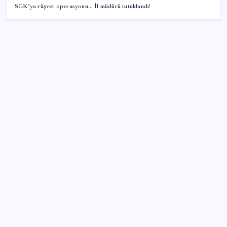
SGK’ya rüşvet operasyonu… İl müdürü tutuklandı!
SON YAZILAR
Honor Yeni Logosu ve Dare to Be Sloganıyla
Büyüyor
Bakan Uraloğlu: 5G abone sayısı 4 ay içerisinde 44,5
milyona ulaştı
BDDK’dan bankacılık sektörüne kredi freni: Oranlar
yeniden belirlendi!
Vücudun gençlik kaynağı