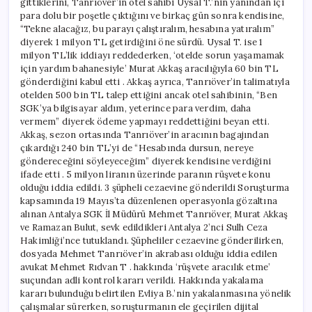
gittiklerini, Tanrıöver’in otel sahibi Uysal T.’nin yanından içi
para dolu bir poşetle çıktığını ve birkaç gün sonra kendisine,
“Tekne alacağız, bu parayı çalıştıralım, hesabına yatıralım”
diyerek 1 milyon TL getirdiğini öne sürdü. Uysal T. ise 1
milyon TL’lik iddiayı reddederken, ‘otelde sorun yaşamamak
için yardım bahanesiyle’ Murat Akkaş aracılığıyla 60 bin TL
gönderdiğini kabul etti . Akkaş ayrıca, Tanrıöver’in talimatıyla
otelden 500 bin TL talep ettiğini ancak otel sahibinin, “Ben
SGK’ya bilgisayar aldım, yeterince para verdim, daha
vermem” diyerek ödeme yapmayı reddettiğini beyan etti.
Akkaş, sezon ortasında Tanrıöver’in aracının bagajından
çıkardığı 240 bin TL’yi de “Hesabında dursun, nereye
göndereceğini söyleyeceğim” diyerek kendisine verdiğini
ifade etti . 5 milyon liranın üzerinde paranın rüşvete konu
olduğu iddia edildi. 3 şüpheli cezaevine gönderildi Soruşturma
kapsamında 19 Mayıs’ta düzenlenen operasyonla gözaltına
alınan Antalya SGK İl Müdürü Mehmet Tanrıöver, Murat Akkaş
ve Ramazan Bulut, sevk edildikleri Antalya 2’nci Sulh Ceza
Hakimliği’nce tutuklandı. Şüpheliler cezaevine gönderilirken,
dosyada Mehmet Tanrıöver’in akrabası olduğu iddia edilen
avukat Mehmet Rıdvan T . hakkında ‘rüşvete aracılık etme’
suçundan adli kontrol kararı verildi. Hakkında yakalama
kararı bulunduğu belirtilen Evliya B.’nin yakalanmasına yönelik
çalışmalar sürerken, soruşturmanın ele geçirilen dijital