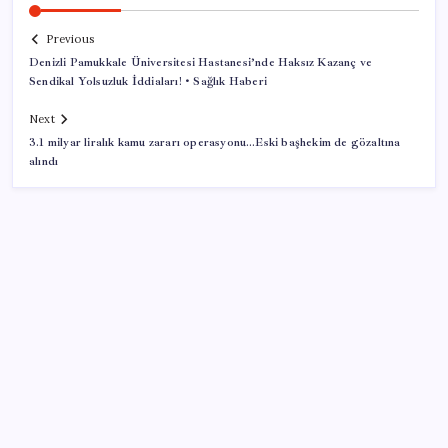
Previous
Denizli Pamukkale Üniversitesi Hastanesi’nde Haksız Kazanç ve
Sendikal Yolsuzluk İddiaları! • Sağlık Haberi
Next
3.1 milyar liralık kamu zararı operasyonu…Eski başhekim de gözaltına
alındı
SON YAZILAR
500 tam puan almıştı… LGS birincisi Umut’un tercihi