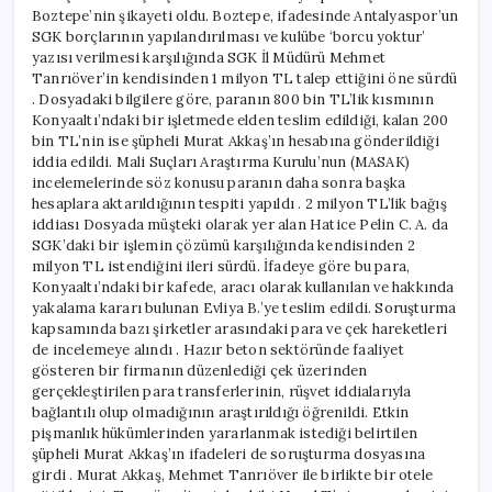
Boztepe’nin şikayeti oldu. Boztepe, ifadesinde Antalyaspor’un
SGK borçlarının yapılandırılması ve kulübe ‘borcu yoktur’
yazısı verilmesi karşılığında SGK İl Müdürü Mehmet
Tanrıöver’in kendisinden 1 milyon TL talep ettiğini öne sürdü
. Dosyadaki bilgilere göre, paranın 800 bin TL’lik kısmının
Konyaaltı’ndaki bir işletmede elden teslim edildiği, kalan 200
bin TL’nin ise şüpheli Murat Akkaş’ın hesabına gönderildiği
iddia edildi. Mali Suçları Araştırma Kurulu’nun (MASAK)
incelemelerinde söz konusu paranın daha sonra başka
hesaplara aktarıldığının tespiti yapıldı . 2 milyon TL’lik bağış
iddiası Dosyada müşteki olarak yer alan Hatice Pelin C. A. da
SGK’daki bir işlemin çözümü karşılığında kendisinden 2
milyon TL istendiğini ileri sürdü. İfadeye göre bu para,
Konyaaltı’ndaki bir kafede, aracı olarak kullanılan ve hakkında
yakalama kararı bulunan Evliya B.’ye teslim edildi. Soruşturma
kapsamında bazı şirketler arasındaki para ve çek hareketleri
de incelemeye alındı . Hazır beton sektöründe faaliyet
gösteren bir firmanın düzenlediği çek üzerinden
gerçekleştirilen para transferlerinin, rüşvet iddialarıyla
bağlantılı olup olmadığının araştırıldığı öğrenildi. Etkin
pişmanlık hükümlerinden yararlanmak istediği belirtilen
şüpheli Murat Akkaş’ın ifadeleri de soruşturma dosyasına
girdi . Murat Akkaş, Mehmet Tanrıöver ile birlikte bir otele