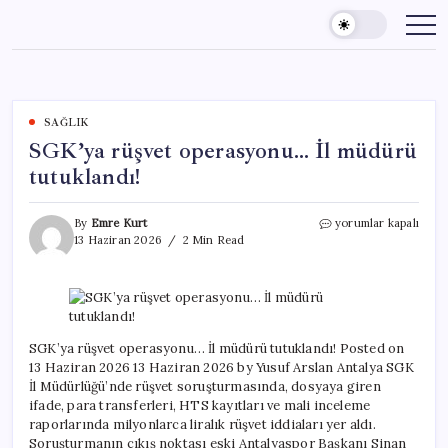
Skip
to
content
SAĞLIK
SGK’ya rüşvet operasyonu… İl müdürü
tutuklandı!
SGK’ya
By
Emre Kurt
yorumlar kapalı
rüşvet
13 Haziran 2026
2 Min Read
operasyonu…
İl
müdürü
tutuklandı!
için
SGK’ya rüşvet operasyonu… İl müdürü tutuklandı! Posted on
13 Haziran 2026 13 Haziran 2026 by Yusuf Arslan Antalya SGK
İl Müdürlüğü’nde rüşvet soruşturmasında, dosyaya giren
ifade, para transferleri, HTS kayıtları ve mali inceleme
raporlarında milyonlarca liralık rüşvet iddiaları yer aldı.
Soruşturmanın çıkış noktası eski Antalyaspor Başkanı Sinan