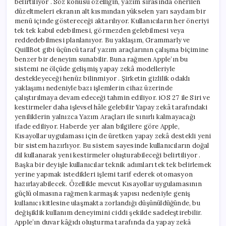
belirtiliyor . Söz konusu özelliğin, yazım sırasında önerilen
düzeltmeleri ekranın alt kısmından yükselen yarı saydam bir
menü içinde göstereceği aktarılıyor. Kullanıcıların her öneriyi
tek tek kabul edebilmesi, görmezden gelebilmesi veya
reddedebilmesi planlanıyor. Bu yaklaşım, Grammarly ve
QuillBot gibi üçüncü taraf yazım araçlarının çalışma biçimine
benzer bir deneyim sunabilir. Buna rağmen Apple’ın bu
sistemi ne ölçüde gelişmiş yapay zekâ modelleriyle
destekleyeceği henüz bilinmiyor . Şirketin gizlilik odaklı
yaklaşımı nedeniyle bazı işlemlerin cihaz üzerinde
çalıştırılmaya devam edeceği tahmin ediliyor. iOS 27 ile Siri ve
kestirmeler daha işlevsel hâle gelebilir Yapay zekâ tarafındaki
yeniliklerin yalnızca Yazım Araçları ile sınırlı kalmayacağı
ifade ediliyor. Haberde yer alan bilgilere göre Apple,
Kısayollar uygulaması için de üretken yapay zekâ destekli yeni
bir sistem hazırlıyor. Bu sistem sayesinde kullanıcıların doğal
dil kullanarak yeni kestirmeler oluşturabileceği belirtiliyor .
Başka bir deyişle kullanıcılar teknik adımları tek tek belirlemek
yerine yapmak istedikleri işlemi tarif ederek otomasyon
hazırlayabilecek. Özellikle mevcut Kısayollar uygulamasının
güçlü olmasına rağmen karmaşık yapısı nedeniyle geniş
kullanıcı kitlesine ulaşmakta zorlandığı düşünüldüğünde, bu
değişiklik kullanım deneyimini ciddi şekilde sadeleştirebilir.
Apple’ın duvar kâğıdı oluşturma tarafında da yapay zekâ