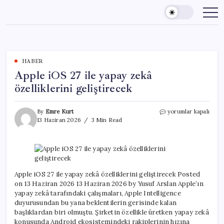
Skip
to
content
HABER
Apple iOS 27 ile yapay zekâ
özelliklerini geliştirecek
Apple
By
Emre Kurt
yorumlar kapalı
iOS
13 Haziran 2026
3 Min Read
27
ile
yapay
zekâ
özelliklerini
geliştirecek
Apple iOS 27 ile yapay zekâ özelliklerini geliştirecek Posted
için
on 13 Haziran 2026 13 Haziran 2026 by Yusuf Arslan Apple’ın
yapay zekâ tarafındaki çalışmaları, Apple Intelligence
duyurusundan bu yana beklentilerin gerisinde kalan
başlıklardan biri olmuştu. Şirketin özellikle üretken yapay zekâ
konusunda Android ekosistemindeki rakiplerinin hızına