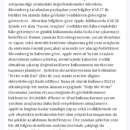
yetişemediği yönündeki değerlendirmeler sürerken,
Bloomberg tarafından paylaşılan yeni bilgiler iOS 27 ile
birlikte bu alanda daha görünür yeniliklerin geleceğini
gösteriyor . Aktarılan bilgilere göre Apple, hâlihazırda iOS 26
içinde yer alan “Yazım Araçları” özelliklerini daha erişilebilir
hâle getirmeyi ve günlük kullanımda daha fazla öne çıkarmayı
hedefliyor. Bunun yanında Siri entegrasyonu, yazım denetimi
ve yapay zekâ destekli kestirme oluşturma gibi yeni araçların
da sistemin önemli parçaları arasında yer alacağı belirtiliyor.
Bloomberg’in haberine göre, Apple mevcut Yazım Araçları
deneyimini yalnızca birkaç menü içinde kalan bir özellik
olmaktan çıkarıp doğrudan klavye kullanımının merkezine
taşımayı planlıyor . Şirketin ekran klavyesinin üst bölümüne
“Write with Siri” (Siri ile yaz) isimli yeni bir düğme
ekleyebileceği ifade ediliyor. Buna ek olarak kullanıcı Siri’yi
etkinleştirip bir metin alanını seçtiğinde “Help Me Write”
(Yazmama yardım et) seçeneğinin de görüntülenmesi
bekleniyor. Böylelikle iPhone ve iPad kullanıcılarının yazım
yardımı araçlarına daha hızlı erişebilmesi amaçlanıyor.
Apple’ın bugüne kadar sunduğu yapay zekâ özelliklerinde en
çok eleştirilen noktalardan biri olan erişim karmaşasının da
bu şekilde azaltılması hedefleniyor. Öte yandan şirketin yeni
bir dil bilgisi denetleme sistemi üzerinde çalıştığı da