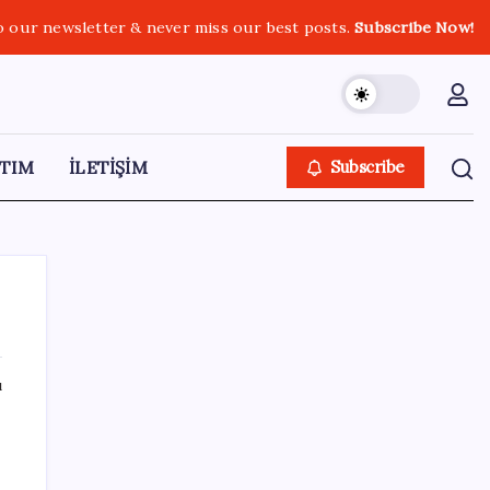
o our newsletter & never miss our best posts.
Subscribe Now!
TIM
İLETİŞİM
Subscribe
ı
SON YAZILAR
Honor Yeni Logosu ve Dare to Be
Sloganıyla Büyüyor