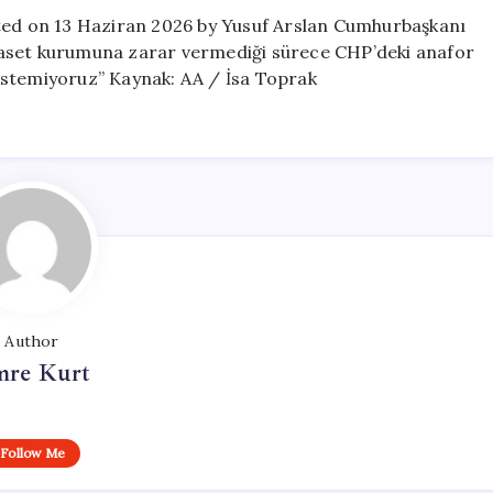
için
sted on 13 Haziran 2026 by Yusuf Arslan Cumhurbaşkanı
yaset kurumuna zarar vermediği sürece CHP’deki anafor
k istemiyoruz” Kaynak: AA / İsa Toprak
Author
re Kurt
Follow Me