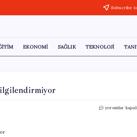
Subscribe t
ĞİTİM
EKONOMİ
SAĞLIK
TEKNOLOJİ
TANI
ilgilendirmiyor
Erdoğan:
yorumlar kapal
CHP’deki
anafor
bizi
ilgilendirmiyor