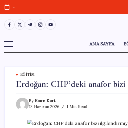
Skip
-
to
content
https://www.facebook.com/
https://twitter.com/
https://t.me/
https://www.instagram.com/
https://youtube.com/
ANA SAYFA
E
EĞITIM
Erdoğan: CHP’deki anafor bizi 
By
Emre Kurt
13 Haziran 2026
1 Min Read