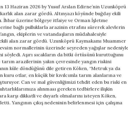
 13 Haziran 2026 by Yusuf Arslan Edirne’nin Uzunköprü
karlık alan zarar gördü. Altınyazı köyünde buğday ekili
. İhbar üzerine bölgeye itfaiye ve Orman İşletme
erine bağlı pulluklarla arazinin etrafını sürerek alevlerin
Yangın, ekiplerin ve vatandaşların müdahalesiyle
y ekili alan zarar gördü. Uzunköprü Kaymakamı Muammer
mevsim normallerinin üzerinde seyreden yağışlar nedeniyl
i söyledi. Aşırı sıcakların da bitki örtüsünü kuruttuğunu
e tarım arazilerinin yakın çevresinde yangın riskini
alanın küle döndüğünü dile getiren Köken, “Metruk ya da
 kuru otlar, en küçük bir kıvılcımla tarım alanlarına ve
uşturuyor. Can ve mal güvenliğimizi tehdit eden bu riski en
tarlıklarımıza alınması gereken tedbirlere ilişkin
a karşı dikkatli ve duyarlı olmalarını isteyen Köken,
iletti. Yangının çıkış nedeninin belirlenmesi için çalışma