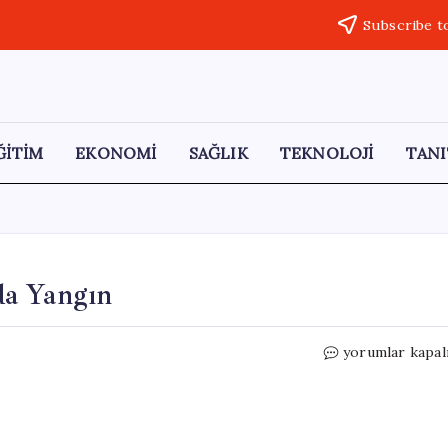
Subscribe t
ĞİTİM
EKONOMİ
SAĞLIK
TEKNOLOJİ
TANI
da Yangın
Uzunköprü’de
yorumlar kapal
Buğday
Tarlasında
Yangın
için