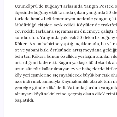
Uzunköprü’de Buğday Tarlasında Yangın Posted on
ilçesinde buğday ekili tarlada çıkan yangında 50 de
tarlada henüz belirlenemeyen nedenle yangın çıktı
Müdürlüğü ekipleri sevk edildi. Köylüler de traktörl
çevredeki tarlalara sıçramasını önlemeye çalıştı. 
söndürüldü. Yangında yaklaşık 50 dekarlık buğda
Köken, AA muhabirine yaptığı açıklamada, bu yıl 
ot ve yabani bitki örtüsünde artış meydana geldiğin
belirten Köken, bunun özellikle yerleşim alanları il
artırdığını ifade etti. Bugün yaklaşık 50 dekarlık 
uzun süredir kullanılmayan ev ve bahçelerde biriken
köy yerleşimlerine sıçrayabilecek büyük bir risk ol
aza indirmek amacıyla Kaymakamlık olarak tüm muh
genelge gönderdik.” dedi. Vatandaşlardan yangınlar
Altınyazı köyü sakinlerine geçmiş olsun dileklerini 
başlatıldı.