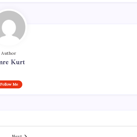
Author
re Kurt
Follow Me
Next