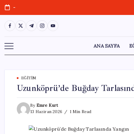
Skip
-
to
content
https://www.facebook.com/
https://twitter.com/
https://t.me/
https://www.instagram.com/
https://youtube.com/
ANA SAYFA
E
EĞITIM
Uzunköprü’de Buğday Tarlasın
By
Emre Kurt
13 Haziran 2026
1 Min Read