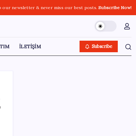
o our newsletter & never miss our best posts.
Subscribe Now!
TIM
İLETİŞİM
Subscribe
ı
SON YAZILAR
Honor Yeni Logosu ve Dare to Be
Sloganıyla Büyüyor